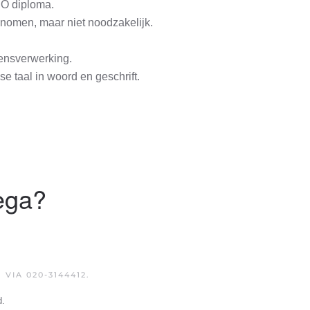
BO diploma.
enomen, maar niet noodzakelijk.
ensverwerking.
 taal in woord en geschrift.
lega?
IA 020-3144412.
d.