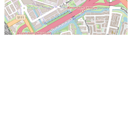
Leaflet
|
©
OpenStreetMap