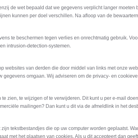
enzij de wet bepaald dat we gegevens verplicht langer moeten 
ijnen kunnen per doel verschillen. Na afloop van de bewaarte
 te beschermen tegen verlies en onrechtmatig gebruik. Voorb
 en intrusion-detection-systemen.
 op websites van derden die door middel van links met onze web
 gegevens omgaan. Wij adviseren om de privacy- en cookieverkl
zien, te wijzigen of te verwijderen. Dit kunt u per e-mail doe
erciële mailingen? Dan kunt u dit via de afmeldlink in het desb
zijn tekstbestandjes die op uw computer worden geplaatst. Wan
at met het plaatsen van cookies. Als u dit accepteert dan gee